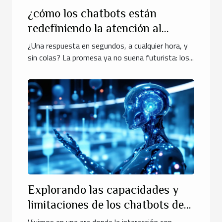
¿cómo los chatbots están
redefiniendo la atención al
cliente online?
¿Una respuesta en segundos, a cualquier hora, y
sin colas? La promesa ya no suena futurista: los...
Explorando las capacidades y
limitaciones de los chatbots de
IA avanzada
Vivimos en una era donde la interacción con